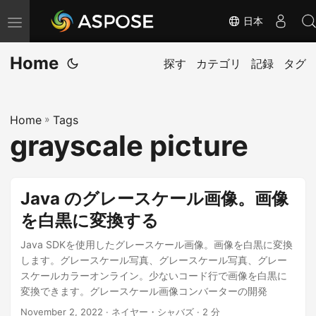
日本
ナ
ビ
Home
ゲ
探す
カテゴリ
記録
タグ
ー
シ
Home
»
Tags
ョ
grayscale picture
ン
の
切
Java のグレースケール画像。画像
り
を白黒に変換する
替
え
Java SDKを使用したグレースケール画像。画像を白黒に変換
します。グレースケール写真、グレースケール写真、グレー
スケールカラーオンライン。少ないコード行で画像を白黒に
変換できます。グレースケール画像コンバーターの開発
November 2, 2022
· ネイヤー・シャバズ · 2 分