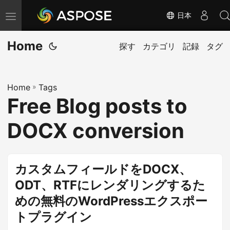
日本
ナ
ビ
Home
ゲ
探す
カテゴリ
記録
タグ
ー
シ
Home
»
Tags
ョ
Free Blog posts to
ン
の
DOCX conversion
切
り
替
カスタムフィールドをDOCX、
え
ODT、RTFにレンダリングするた
めの無料のWordPressエクスポー
トプラグイン