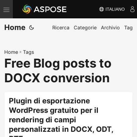
ITALIANO
V
ä
Home
x
Ricerca
Categorie
Archivio
Tag
l
a
Home
»
Tags
n
Free Blog posts to
a
v
DOCX conversion
i
g
e
Plugin di esportazione
r
WordPress gratuito per il
i
rendering di campi
n
personalizzati in DOCX, ODT,
g