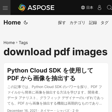
日本
ナ
ビ
Home
ゲ
探す
カテゴリ
記録
タグ
ー
シ
Home
»
Tags
ョ
download pdf images
ン
の
切
Python Cloud SDK を使用して
り
PDF から画像を抽出する
替
え
この記事では、Python Cloud SDK のパワーを探り、PDF フ
ァイルから簡単に画像を抽出する方法を学びます。開発者、
データ アナリスト、グラフィック デザイナーのいずれであっ
ても、PDF から画像を抽出する機能は画期的なものであり、
貴重な時間と労力を節約できます。それでは、Python Cloud
December 16, 2021
· ネイヤー・シャバズ · 2 分