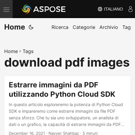
ITALIANO
V
ä
Home
x
Ricerca
Categorie
Archivio
Tag
l
a
Home
»
Tags
n
download pdf images
a
v
i
Estrarre immagini da PDF
g
utilizzando Python Cloud SDK
e
r
In questo articolo esploreremo la potenza di Python Cloud
i
SDK e impareremo come estrarre immagini da file PDF
senza sforzo. Che tu sia uno sviluppatore, un analista di
n
dati o un grafico, la capacità di estrarre immagini da PDF
g
può cambiare le carte in tavola, facendoti risparmiare
December 16, 2021
· Nayyer Shahbaz · 5 minuti