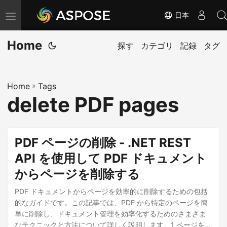
日本
ナ
ビ
Home
ゲ
探す
カテゴリ
記録
タグ
ー
シ
Home
»
Tags
ョ
delete PDF pages
ン
の
切
PDF ページの削除 - .NET REST
り
API を使用して PDF ドキュメント
替
からページを削除する
え
PDF ドキュメントからページを効率的に削除するための包括
的なガイドです。この記事では、PDF から特定のページを簡
単に削除し、ドキュメント管理を効率化するためのさまざま
なテクニックと方法について詳しく説明します。1 ページを消