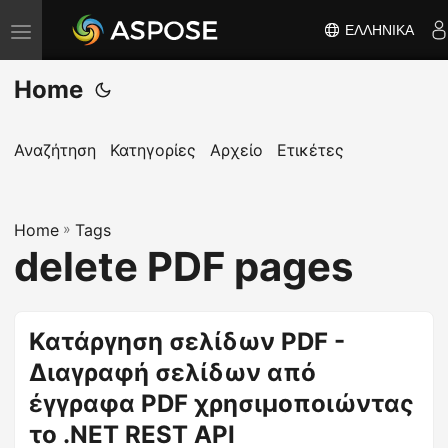
ΕΛΛΗΝΙΚΆ
Ε
ν
Home
α
λ
λ
Αναζήτηση
Κατηγορίες
Αρχείο
Ετικέτες
α
γ
Home
ή
»
Tags
delete PDF pages
π
λ
ο
Κατάργηση σελίδων PDF -
ή
Διαγραφή σελίδων από
γ
η
έγγραφα PDF χρησιμοποιώντας
σ
το .NET REST API