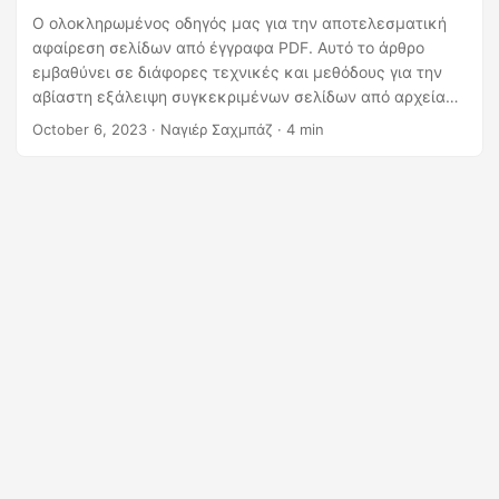
η
Ο ολοκληρωμένος οδηγός μας για την αποτελεσματική
ς
αφαίρεση σελίδων από έγγραφα PDF. Αυτό το άρθρο
εμβαθύνει σε διάφορες τεχνικές και μεθόδους για την
αβίαστη εξάλειψη συγκεκριμένων σελίδων από αρχεία
PDF, βελτιστοποιώντας τη διαχείριση των εγγράφων σας.
October 6, 2023
· Ναγιέρ Σαχμπάζ · 4 min
Είτε θέλετε να διαγράψετε μια σελίδα είτε να
καταργήσετε πολλές σελίδες, σας έχουμε καλύψει με το
.NET REST API.