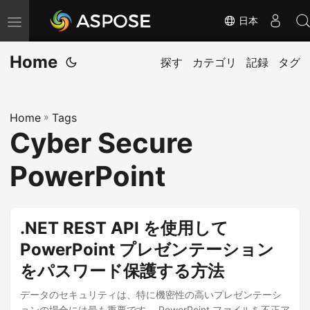
日本
ナ
ビ
Home
ゲ
探す
カテゴリ
記録
タグ
ー
シ
Home
»
Tags
ョ
Cyber Secure
ン
の
PowerPoint
切
り
替
.NET REST API を使用して
え
PowerPoint プレゼンテーション
をパスワード保護する方法
データのセキュリティは、特に機密性の高いプレゼンテーシ
ョンの場合には最も重要です。 PowerPoint ファイルを不正ア