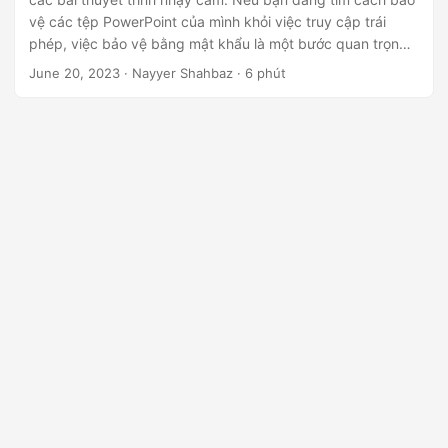
ớ
vệ các tệp PowerPoint của mình khỏi việc truy cập trái
n
phép, việc bảo vệ bằng mật khẩu là một bước quan trọng.
g
Trong bài viết này, chúng ta sẽ khám phá cách bảo vệ
June 20, 2023
· Nayyer Shahbaz · 6 phút
bằng mật khẩu cho các bài thuyết trình PowerPoint bằng
cách sử dụng .NET REST API.