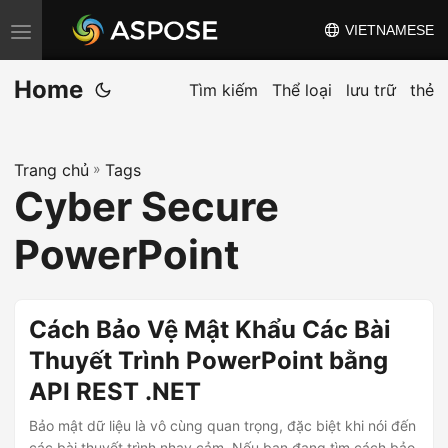
VIETNAMESE
C
h
Home
u
Tìm kiếm
Thể loại
lưu trữ
thẻ
y
ể
Trang chủ
»
Tags
n
Cyber Secure
đ
ổ
PowerPoint
i
đ
i
Cách Bảo Vệ Mật Khẩu Các Bài
ề
Thuyết Trình PowerPoint bằng
u
API REST .NET
h
ư
Bảo mật dữ liệu là vô cùng quan trọng, đặc biệt khi nói đến
các bài thuyết trình nhạy cảm. Nếu bạn đang tìm cách bảo