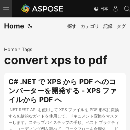
日本
ナ
ビ
Home
ゲ
探す
カテゴリ
記録
タグ
ー
シ
Home
»
Tags
ョ
convert xps to pdf
ン
の
切
C# .NET で XPS から PDF へのコ
り
ンバーターを開発する - XPS ファ
替
イルから PDF へ
え
.NET REST API を使用して XPS ファイルを PDF 形式に変換
する包括的なガイドを使用して、ドキュメント変換をマスタ
ーします。ステップバイステップの手順、ベスト プラクティ
ス、コーディング例を調べて、ワークフローを合理化し、ド