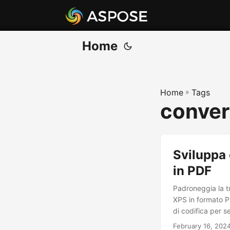
Home
Home
»
Tags
conver
Sviluppa 
in PDF
Padroneggia la t
XPS in formato PD
di codifica per s
February 16, 202