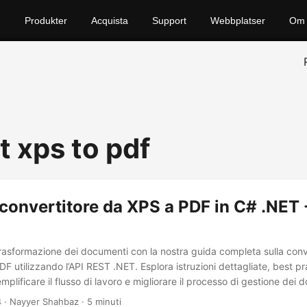
Produkter
Acquista
Support
Webbplatser
Om 
t xps to pdf
convertitore da XPS a PDF in C# .NET 
rasformazione dei documenti con la nostra guida completa sulla conve
F utilizzando l’API REST .NET. Esplora istruzioni dettagliate, best p
emplificare il flusso di lavoro e migliorare il processo di gestione dei 
4
· Nayyer Shahbaz · 5 minuti