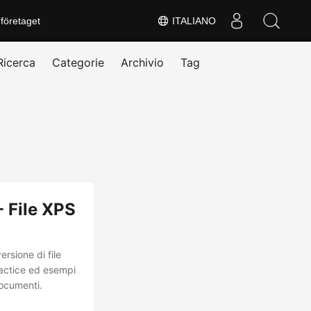
företaget
ITALIANO
Ricerca
Categorie
Archivio
Tag
- File XPS
rsione di file
ractice ed esempi
documenti.