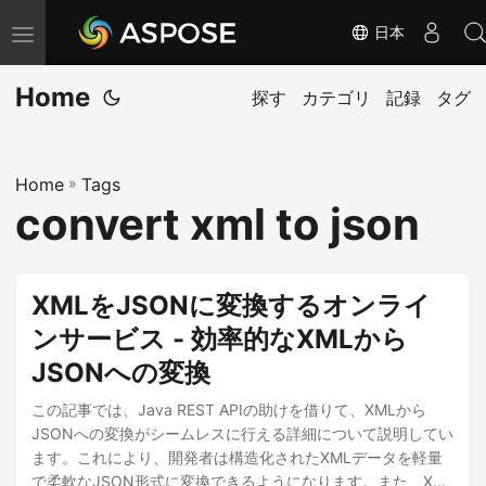
日本
ナ
ビ
Home
ゲ
探す
カテゴリ
記録
タグ
ー
シ
Home
»
Tags
ョ
convert xml to json
ン
の
切
XMLをJSONに変換するオンライ
り
ンサービス - 効率的なXMLから
替
JSONへの変換
え
この記事では、Java REST APIの助けを借りて、XMLから
JSONへの変換がシームレスに行える詳細について説明してい
ます。これにより、開発者は構造化されたXMLデータを軽量
で柔軟なJSON形式に変換できるようになります。また、XML