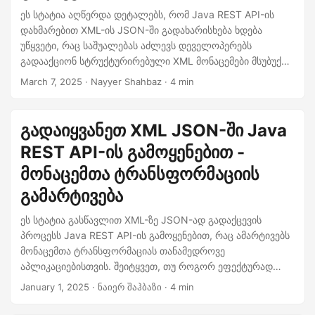
n
ეს სტატია აღწერდა დეტალებს, რომ Java REST API-ის
დახმარებით XML-ის JSON-ში გადახარისხება ხდება
უწყვეტი, რაც საშუალებას აძლევს დეველოპერებს
გადააქციონ სტრუქტურირებული XML მონაცემები მსუბუქ
და მოქნილ JSON ფორმატში. ის ასევე ასახავს XML-ის
March 7, 2025
· Nayyer Shahbaz · 4 min
JSON-ში გადახარისხების უპირატესობებს და
უზრუნველყოფს ნაბიჯ-ბაზიერი გზამკვლევი მისი
ხელმისაწვდომი განხორციელებისათვის Java REST API-ის
გადაიყვანეთ XML JSON-ში Java
გამოყენებით.
REST API-ის გამოყენებით -
მონაცემთა ტრანსფორმაციის
გამარტივება
ეს სტატია გასწავლით XML-ზე JSON-ად გადაქცევის
პროცესს Java REST API-ის გამოყენებით, რაც ამარტივებს
მონაცემთა ტრანსფორმაციას თანამედროვე
აპლიკაციებისთვის. შეიტყვეთ, თუ როგორ ეფექტურად
გაუმკლავდეთ სტრუქტურირებული მონაცემების
January 1, 2025
· ნაიერ შაჰბაზი · 4 min
კონვერტაციას, რათა ჩართოთ უწყვეტი ინტეგრაცია,
გაზარდოთ თავსებადობა და გაამარტივოთ თქვენი