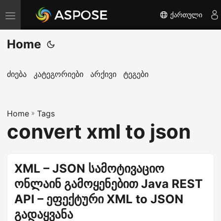
ქართული
T
o
Home
g
g
l
ძიება
კატეგორიები
არქივი
ტეგები
e
n
Home
a
»
Tags
convert xml to json
v
i
g
XML – JSON სამოტივაციო
a
ონლაინ გამოყენებით Java REST
t
i
API – ეფექტური XML to JSON
o
გადაყვანა