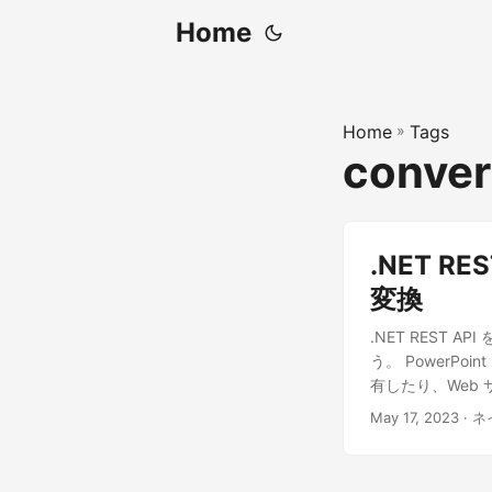
Home
Home
»
Tags
conver
.NET RE
変換
.NET REST 
う。 PowerP
有したり、Web
May 17, 2023
· ネ