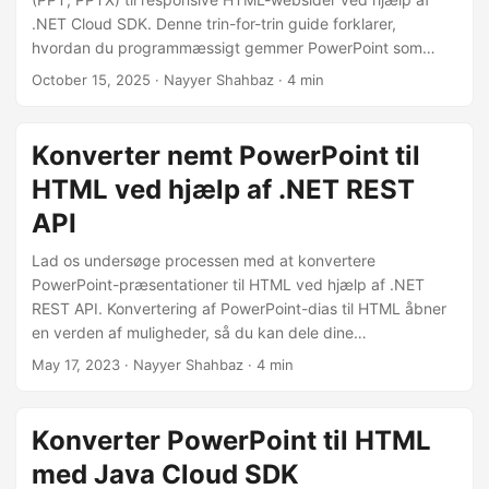
.NET Cloud SDK. Denne trin-for-trin guide forklarer,
hvordan du programmæssigt gemmer PowerPoint som
HTML, opretter online slideshow-oplevelser og bevarer
October 15, 2025
· Nayyer Shahbaz · 4 min
animationer, billeder og formatering ved hjælp af .NET
REST API.
Konverter nemt PowerPoint til
HTML ved hjælp af .NET REST
API
Lad os undersøge processen med at konvertere
PowerPoint-præsentationer til HTML ved hjælp af .NET
REST API. Konvertering af PowerPoint-dias til HTML åbner
en verden af muligheder, så du kan dele dine
præsentationer online, integrere dem på websteder og
May 17, 2023
· Nayyer Shahbaz · 4 min
forbedre tilgængeligheden.
Konverter PowerPoint til HTML
med Java Cloud SDK