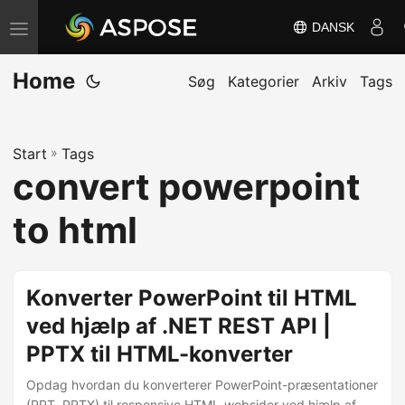
DANSK
S
k
Home
i
Søg
Kategorier
Arkiv
Tags
f
t
Start
»
Tags
n
convert powerpoint
a
v
to html
i
g
a
Konverter PowerPoint til HTML
t
ved hjælp af .NET REST API |
i
PPTX til HTML-konverter
o
n
Opdag hvordan du konverterer PowerPoint-præsentationer
(PPT, PPTX) til responsive HTML-websider ved hjælp af