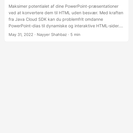
Maksimer potentialet af dine PowerPoint-præsentationer
ved at konvertere dem til HTML uden besvær. Med kraften
fra Java Cloud SDK kan du problemfrit omdanne
PowerPoint-dias til dynamiske og interaktive HTML-sider.
Uanset om du ønsker at dele dine præsentationer online,
May 31, 2022
· Nayyer Shahbaz · 5 min
indlejre dem på hjemmesider eller forbedre deres
tilgængelighed, åbner konvertering af PowerPoint til HTML
op for en verden af muligheder.