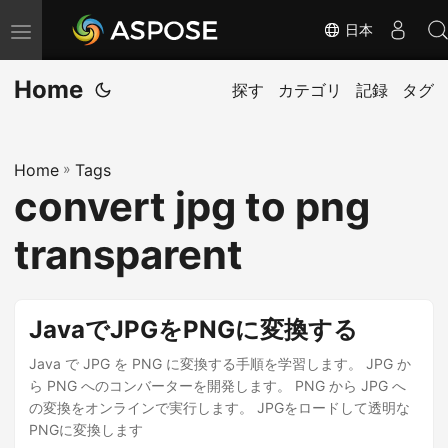
日本
ナ
ビ
Home
ゲ
探す
カテゴリ
記録
タグ
ー
シ
Home
»
Tags
ョ
convert jpg to png
ン
の
transparent
切
り
替
JavaでJPGをPNGに変換する
え
Java で JPG を PNG に変換する手順を学習します。 JPG か
ら PNG へのコンバーターを開発します。 PNG から JPG へ
の変換をオンラインで実行します。 JPGをロードして透明な
PNGに変換します