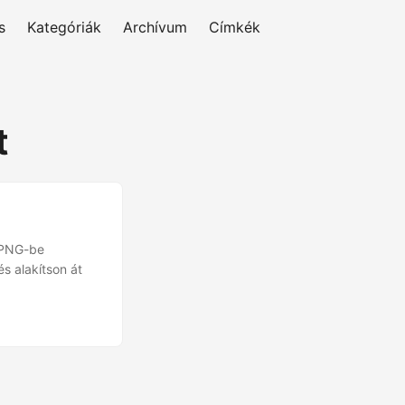
s
Kategóriák
Archívum
Címkék
t
 PNG-be
s alakítson át