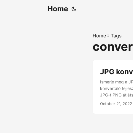
Home
Home
»
Tags
conver
JPG konv
Ismerje meg a J
konvertáló fejle
JPG-t PNG átlát
October 21, 2022