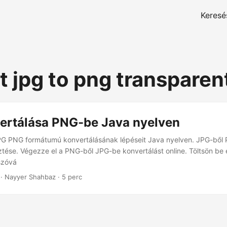
Keresé
t jpg to png transparen
ertálása PNG-be Java nyelven
PG PNG formátumú konvertálásának lépéseit Java nyelven. JPG-ből
sztése. Végezze el a PNG-ből JPG-be konvertálást online. Töltsön be é
szóvá
· Nayyer Shahbaz · 5 perc