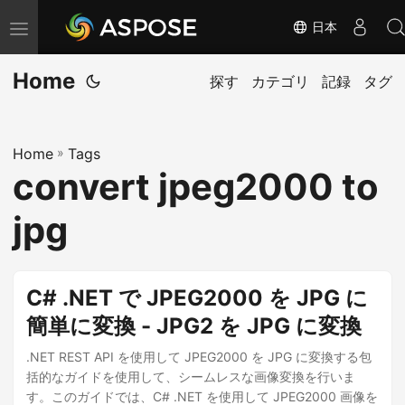
日本
ナ
ビ
Home
ゲ
探す
カテゴリ
記録
タグ
ー
シ
Home
»
Tags
ョ
convert jpeg2000 to
ン
の
jpg
切
り
替
C# .NET で JPEG2000 を JPG に
え
簡単に変換 - JPG2 を JPG に変換
.NET REST API を使用して JPEG2000 を JPG に変換する包
括的なガイドを使用して、シームレスな画像変換を行いま
す。このガイドでは、C# .NET を使用して JPEG2000 画像を