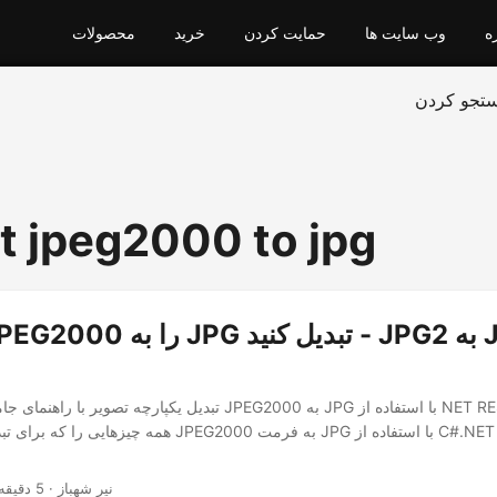
ه
وب سایت ها
حمایت کردن
خرید
محصولات
تجو کردن
t jpeg2000 to jpg
تبدیل یکپارچه تصویر با راهنمای جامع ما در مورد تبدیل JPEG2000 به JPG 
همه چیزهایی را که برای تبدیل یکپارچه تصاویر JPEG2000 به فر
· نیر شهباز · 5 دقیقه