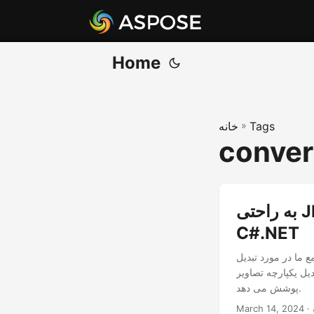
Home
Tags
»
خانه
conver
به راحتی JPEG2000 را به JPG تبدیل کنید - JPG2 به JPG در
C#.NET
با استفاده از NET REST API. این راهنما
مت JPG با استفاده از C#.NET نیاز دارید را
پوشش می دهد.
March 14, 2024