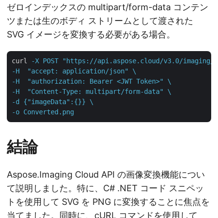
ゼロインデックスの multipart/form-data コンテン
ツまたは生のボディ ストリームとして渡された
SVG イメージを変換する必要がある場合。
curl
-X POST "https://api.aspose.cloud/v3.0/imaging/c
-H  "accept: application/json" \

-H  "authorization: Bearer <JWT Token>" \

-H  "Content-Type: multipart/form-data" \

-d {"imageData":{}} \

-o Converted.png
結論
Aspose.Imaging Cloud API の画像変換機能につい
て説明しました。特に、C# .NET コード スニペッ
トを使用して SVG を PNG に変換することに焦点を
当てました。同時に、cURL コマンドを使用して