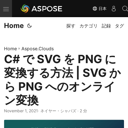
日本
ナ
ビ
Home
ゲ
探す
カテゴリ
記録
タグ
ー
シ
Home
»
Aspose.Clouds
ョ
C# で SVG を PNG に
ン
の
変換する方法 | SVG か
切
り
ら PNG へのオンライ
替
ン変換
え
November 1, 2021
· ネイヤー・シャバズ · 2 分