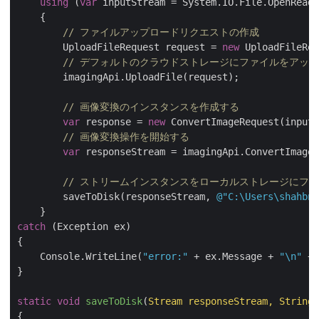
using
 (
var
 inputStream = System.IO.File.OpenRead(
    {

// ファイルアップロードリクエストの作成    
        UploadFileRequest request = 
new
 UploadFileReq
// デフォルトのクラウドストレージにファイルをアッ
        imagingApi.UploadFile(request);

// 画像変換のインスタンスを作成する
var
 response = 
new
 ConvertImageRequest(inputF
// 画像変換操作を開始する
var
 responseStream = imagingApi.ConvertImage(
// ストリームインスタンスをローカルストレージにフ
        saveToDisk(responseStream, 
@"C:\Users\shahbna
catch
 (Exception ex)

{

    Console.WriteLine(
"error:"
 + ex.Message + 
"\n"
 + 
}

static
void
saveToDisk
(
Stream responseStream, String 
{
