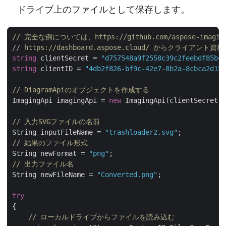
ドライブ上のファイルとして保存します。
// 完全な例については、https://github.com/aspose-imaging
// https://dashboard.aspose.cloud/ からクライア
string
 clientSecret = 
"d757548a9f2558c39c2feebdf85b4c
string
 clientID = 
"4db2f826-bf9c-42e7-8b2a-8cbca2d155
// DiagramApiのオブジェクトを作成する
ImagingApi imagingApi = 
new
 ImagingApi(clientSecret,c
// 入力SVGファイルの名前
String inputFileName = 
"trashloader2.svg"
// 結果のファイル形式
String newFormat = 
"png"
// 出力ファイル名
String newFileName = 
"Converted.png"
;

try
{

// ローカルドライブからファイルを読み込む