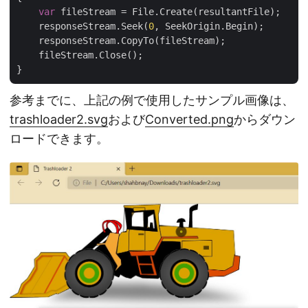
var
 fileStream = File.Create(resultantFile);

    responseStream.Seek(
0
, SeekOrigin.Begin);

    responseStream.CopyTo(fileStream);

    fileStream.Close();

参考までに、上記の例で使用したサンプル画像は、
trashloader2.svg
および
Converted.png
からダウン
ロードできます。