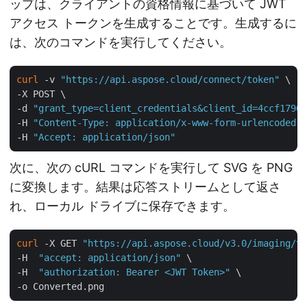
ップは、クライアントの資格情報に基づいて JWT
アクセス トークンを生成することです。生成するに
は、次のコマンドを実行してください。
curl
 -v 
"https://api.aspose.cloud/connect/token"
 \

-X POST \

-d 
"grant_type=client_credentials&client_id=4ccf1790-
-H 
"Content-Type: application/x-www-form-urlencoded"
 
-H 
"Accept: application/json"
次に、次の cURL コマンドを実行して SVG を PNG
に変換します。結果は応答ストリームとして返さ
れ、ローカル ドライブに保存できます。
curl
 -X GET 
"https://api.aspose.cloud/v3.0/imaging/tr
-H  
"accept: application/json"
 \

-H  
"authorization: Bearer <JWT Token>"
 \
