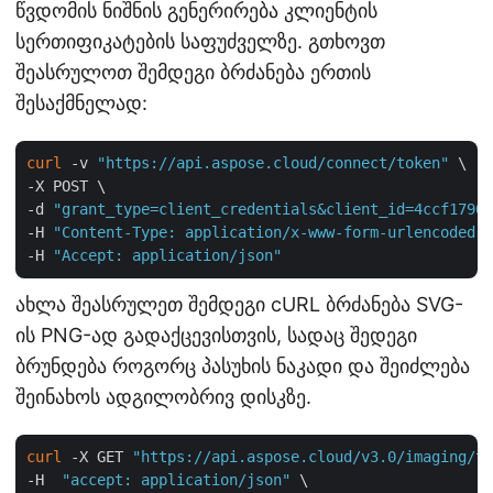
წვდომის ნიშნის გენერირება კლიენტის
სერთიფიკატების საფუძველზე. გთხოვთ
შეასრულოთ შემდეგი ბრძანება ერთის
შესაქმნელად:
curl
 -v 
"https://api.aspose.cloud/connect/token"
 \

-X POST \

-d 
"grant_type=client_credentials&client_id=4ccf1790-
-H 
"Content-Type: application/x-www-form-urlencoded"
 
-H 
"Accept: application/json"
ახლა შეასრულეთ შემდეგი cURL ბრძანება SVG-
ის PNG-ად გადაქცევისთვის, სადაც შედეგი
ბრუნდება როგორც პასუხის ნაკადი და შეიძლება
შეინახოს ადგილობრივ დისკზე.
curl
 -X GET 
"https://api.aspose.cloud/v3.0/imaging/tr
-H  
"accept: application/json"
 \
