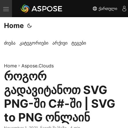
ქართული
T
o
Home
g
g
l
ძიება
კატეგორიები
არქივი
ტეგები
e
n
Home
a
»
Aspose.Clouds
როგორ
v
i
გადავიტანოთ SVG
g
a
PNG-ში C#-ში | SVG
t
to PNG ონლაინ
i
o
November 1, 2021
· ნაიერ შაჰბაზი · 4 min