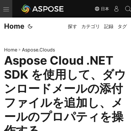
日本
ナ
ビ
Home
ゲ
探す
カテゴリ
記録
タグ
ー
シ
Home
»
Aspose.Clouds
ョ
Aspose Cloud .NET
ン
の
SDK を使用して、ダウ
切
り
ンロードメールの添付
替
ファイルを追加し、メ
え
ールのプロパティを操
作する