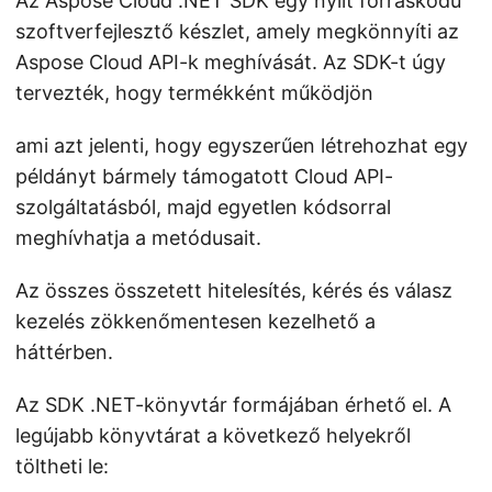
Az Aspose Cloud .NET SDK egy nyílt forráskódú
szoftverfejlesztő készlet, amely megkönnyíti az
Aspose Cloud API-k meghívását. Az SDK-t úgy
tervezték, hogy termékként működjön
ami azt jelenti, hogy egyszerűen létrehozhat egy
példányt bármely támogatott Cloud API-
szolgáltatásból, majd egyetlen kódsorral
meghívhatja a metódusait.
Az összes összetett hitelesítés, kérés és válasz
kezelés zökkenőmentesen kezelhető a
háttérben.
Az SDK .NET-könyvtár formájában érhető el. A
legújabb könyvtárat a következő helyekről
töltheti le: