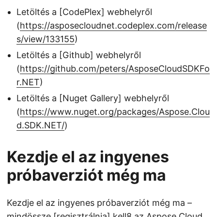
Letöltés a [CodePlex] webhelyről
(
https://asposecloudnet.codeplex.com/release
s/view/133155
)
Letöltés a [Github] webhelyről
(
https://github.com/peters/AsposeCloudSDKFo
r.NET
)
Letöltés a [Nuget Gallery] webhelyről
(
https://www.nuget.org/packages/Aspose.Clou
d.SDK.NET/
)
Kezdje el az ingyenes
próbaverziót még ma
Kezdje el az ingyenes próbaverziót még ma –
mindössze [regisztrálnia] kell
8
az Aspose Cloud