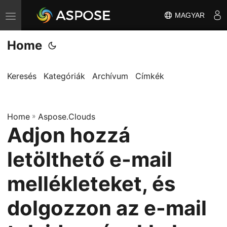
MAGYAR
T
o
Home
g
g
l
Keresés
Kategóriák
Archívum
Címkék
e
n
Home
a
»
Aspose.Clouds
Adjon hozzá
v
i
letölthető e-mail
g
a
mellékleteket, és
t
dolgozzon az e-mail
i
o