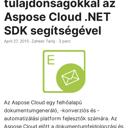
tulajdonságokkal az
n
Aspose Cloud .NET
SDK segítségével
April 27, 2015
· Zaheer Tariq · 3 perc
Az Aspose Cloud egy felhőalapú
dokumentumgeneráló, -konverziós és -
automatizálási platform fejlesztők számára. Az
Aspose Cloud előtt a dokumentumfeldolgozási és