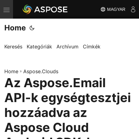
MAGYAR
T
o
Home
g
g
l
Keresés
Kategóriák
Archívum
Címkék
e
n
Home
a
»
Aspose.Clouds
Az Aspose.Email
v
i
API-k egységtesztjei
g
a
hozzáadva az
t
Aspose Cloud
i
o