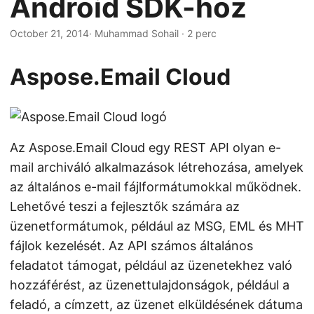
Android SDK-hoz
n
October 21, 2014
· Muhammad Sohail · 2 perc
Aspose.Email Cloud
Az Aspose.Email Cloud egy REST API olyan e-
mail archiváló alkalmazások létrehozása, amelyek
az általános e-mail fájlformátumokkal működnek.
Lehetővé teszi a fejlesztők számára az
üzenetformátumok, például az MSG, EML és MHT
fájlok kezelését. Az API számos általános
feladatot támogat, például az üzenetekhez való
hozzáférést, az üzenettulajdonságok, például a
feladó, a címzett, az üzenet elküldésének dátuma