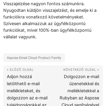
Visszajelzése nagyon fontos számunkra.
Nyugodtan küldjön visszajelzést, és emelje ki a
funkciókra vonatkozó követelményeket.
Szívesen alkalmazzuk az ügyfélközpontú
funkciókat, mivel 100%-ban ügyfélközpontú
vállalat vagyunk.
Aspose.Email Cloud Product Family
« ELŐZŐ OLDAL
KÖVETKEZŐ OLDAL »
Adjon hozzá
Dolgozzon e-mail
letölthető e-mail
üzenetekkel és
mellékleteket, és
mellékletekkel a
dolgozzon az e-mail
Rubyban az Aspose
tulajdonságokkal az
Cloud segítségével