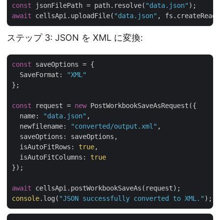
const
 jsonFilePath = path.resolve(
"data.json"
await
 cellsApi.uploadFile(
"data.json"
ステップ 3: JSON を XML に変換:
const
 saveOptions = {

SaveFormat
: 
"XML"
};

const
 request = 
new
 PostWorkbookSaveAsRequest({

name
: 
"data.json"
,

newfilename
: 
"converted/output.xml"
,

saveOptions
: saveOptions,

isAutoFitRows
: 
true
,

isAutoFitColumns
: 
true
});

await
console
.log(
"JSON successfully converted to XML."