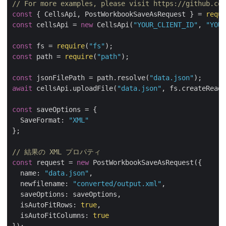
// For more examples, please visit https://github.com
const
 { CellsApi, PostWorkbookSaveAsRequest } = 
requi
const
 cellsApi = 
new
 CellsApi(
"YOUR_CLIENT_ID"
, 
"YOUR
const
 fs = 
require
(
"fs"
const
 path = 
require
(
"path"
);

const
 jsonFilePath = path.resolve(
"data.json"
await
 cellsApi.uploadFile(
"data.json"
, fs.createReadS
const
 saveOptions = {

SaveFormat
: 
"XML"
};

// 結果の XML プロパティ
const
 request = 
new
 PostWorkbookSaveAsRequest({

name
: 
"data.json"
,

newfilename
: 
"converted/output.xml"
,

saveOptions
: saveOptions,

isAutoFitRows
: 
true
,

isAutoFitColumns
: 
true