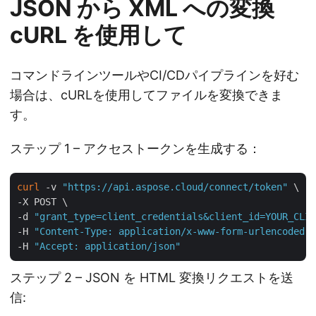
JSON から XML への変換
cURL を使用して
コマンドラインツールやCI/CDパイプラインを好む
場合は、cURLを使用してファイルを変換できま
す。
ステップ 1 – アクセストークンを生成する：
curl
 -v 
"https://api.aspose.cloud/connect/token"
 \

-X POST \

-d 
"grant_type=client_credentials&client_id=YOUR_CLIE
-H 
"Content-Type: application/x-www-form-urlencoded"
 
-H 
"Accept: application/json"
ステップ 2 – JSON を HTML 変換リクエストを送
信: