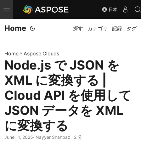
日本
ナ
ビ
Home
ゲ
探す
カテゴリ
記録
タグ
ー
シ
Home
»
Aspose.Clouds
ョ
Node.js で JSON を
ン
の
XML に変換する |
切
り
Cloud API を使用して
替
JSON データを XML
え
に変換する
June 11, 2025
· Nayyer Shahbaz · 2 分