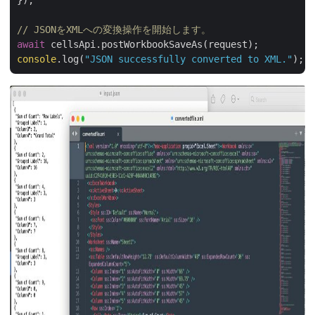
});

// JSONをXMLへの変換操作を開始します。
await
console
.log(
"JSON successfully converted to XML."