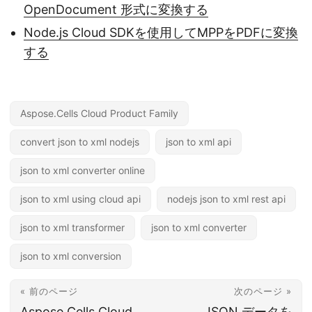
OpenDocument 形式に変換する
Node.js Cloud SDKを使用してMPPをPDFに変換
する
Aspose.Cells Cloud Product Family
convert json to xml nodejs
json to xml api
json to xml converter online
json to xml using cloud api
nodejs json to xml rest api
json to xml transformer
json to xml converter
json to xml conversion
« 前のページ
次のページ »
Aspose.Cells Cloud
JSON データを