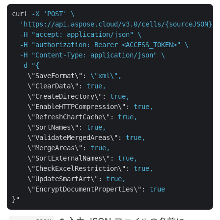
curl
-X 'POST' \

  'https://api.aspose.cloud/v3.0/cells/{sourceJSON}/S
  -H "accept: application/json" \

  -H "authorization: Bearer <ACCESS_TOKEN>" \

  -H "Content-Type: application/json" \

  -d "{
\"SaveFormat\"
: 
\"xml\",
\"ClearData\"
: 
true,
\"CreateDirectory\"
: 
true,
\"EnableHTTPCompression\"
: 
true,
\"RefreshChartCache\"
: 
true,
\"SortNames\"
: 
true,
\"ValidateMergedAreas\"
: 
true,
\"MergeAreas\"
: 
true,
\"SortExternalNames\"
: 
true,
\"CheckExcelRestriction\"
: 
true,
\"UpdateSmartArt\"
: 
true,
\"EncryptDocumentProperties\"
: 
true
}"