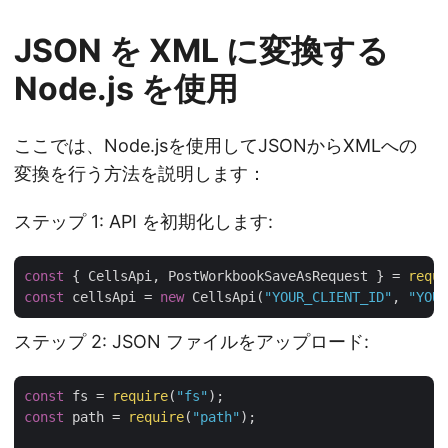
JSON を XML に変換する
Node.js を使用
ここでは、Node.jsを使用してJSONからXMLへの
変換を行う方法を説明します：
ステップ 1: API を初期化します:
const
 { CellsApi, PostWorkbookSaveAsRequest } = 
requi
const
 cellsApi = 
new
 CellsApi(
"YOUR_CLIENT_ID"
, 
"YOUR
ステップ 2: JSON ファイルをアップロード:
const
 fs = 
require
(
"fs"
const
 path = 
require
(
"path"
);
