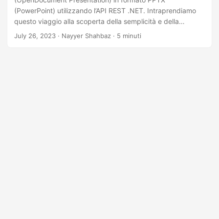
(PowerPoint) utilizzando l’API REST .NET. Intraprendiamo
questo viaggio alla scoperta della semplicità e della
versatilità del potente SDK che fornisce una soluzione
July 26, 2023
· Nayyer Shahbaz · 5 minuti
solida ed efficiente per la conversione da ODP a PPT,
garantendo che il contenuto della presentazione rimanga
intatto e che le diapositive mantengano la formattazione e il
layout originali.