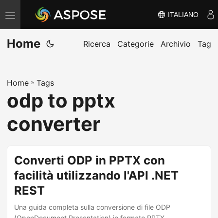
ITALIANO
V
ä
Home
x
Ricerca
Categorie
Archivio
Tag
l
a
Home
»
Tags
n
odp to pptx
a
v
converter
i
g
e
Converti ODP in PPTX con
r
facilità utilizzando l'API .NET
i
REST
n
g
Una guida completa sulla conversione di file ODP
(OpenDocument Presentation) in formato PPTX