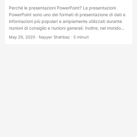
Perché le presentazioni PowerPoint? Le presentazioni
PowerPoint sono uno dei formati di presentazione di dati e
informazioni più popolari e ampiamente utilizzati durante
riunioni di consiglio e riunioni generali. Inoltre, nel mondo
dell’eLearning, PowerPoint è tra i formati di condivisione
May 29, 2020
· Nayyer Shahbaz · 5 minuti
della conoscenza più popolari. Il formato di presentazione
ha cambiato il modo in cui le persone presentano idee e
informazioni a un pubblico. I file di presentazione
memorizzano una raccolta di registrazioni per accogliere i
dati di presentazione come diapositive, forme, testo,
animazioni, video, audio e oggetti incorporati.