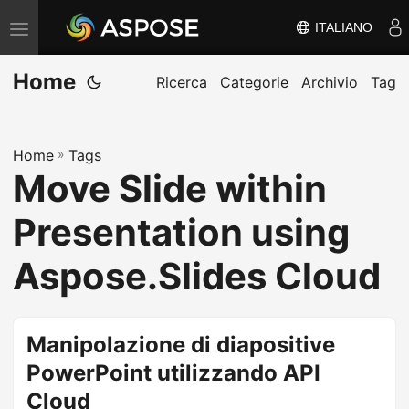
ITALIANO
V
ä
Home
x
Ricerca
Categorie
Archivio
Tag
l
a
Home
»
Tags
n
Move Slide within
a
v
Presentation using
i
g
Aspose.Slides Cloud
e
r
i
Manipolazione di diapositive
n
PowerPoint utilizzando API
g
Cloud