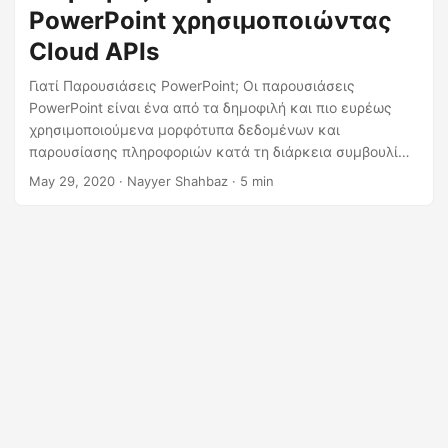
η
PowerPoint χρησιμοποιώντας
ς
Cloud APIs
Γιατί Παρουσιάσεις PowerPoint; Οι παρουσιάσεις
PowerPoint είναι ένα από τα δημοφιλή και πιο ευρέως
χρησιμοποιούμενα μορφότυπα δεδομένων και
παρουσίασης πληροφοριών κατά τη διάρκεια συμβουλίων
και γενικών συνεδριάσεων. Επίσης, στον κόσμο της
May 29, 2020
· Nayyer Shahbaz · 5 min
ηλεκτρονικής μάθησης, το PowerPoint είναι ανάμεσα στα
δημοφιλή μορφότυπα κοινής χρήσης γνώσεων. Η μορφή
της παρουσίασης έχει αλλάξει τον τρόπο που οι
άνθρωποι παρουσιάζουν ιδέες και πληροφορίες σε ένα
κοινό. Τα αρχεία παρουσίασης αποθηκεύουν συλλογές
αρχείων για να φιλοξενήσουν δεδομένα παρουσίασης,
όπως διαφάνειες, σχήματα, κείμενα, animations, βίντεο,
ήχο και ενσωματωμένα αντικείμενα.