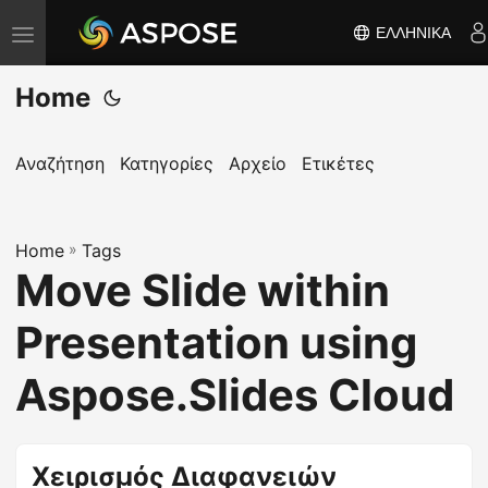
ΕΛΛΗΝΙΚΆ
Ε
ν
Home
α
λ
λ
Αναζήτηση
Κατηγορίες
Αρχείο
Ετικέτες
α
γ
Home
ή
»
Tags
Move Slide within
π
λ
Presentation using
ο
ή
Aspose.Slides Cloud
γ
η
σ
Χειρισμός Διαφανειών