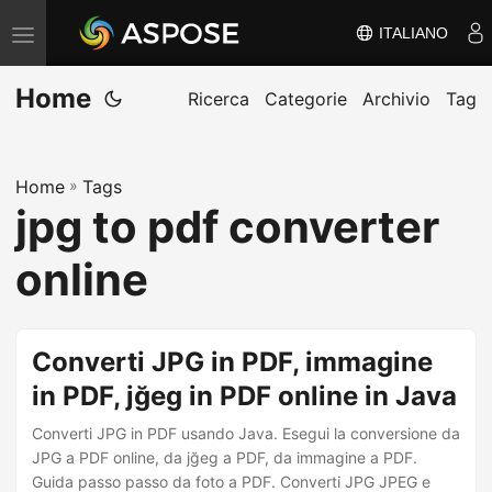
ITALIANO
V
ä
Home
x
Ricerca
Categorie
Archivio
Tag
l
a
Home
»
Tags
n
jpg to pdf converter
a
v
online
i
g
e
Converti JPG in PDF, immagine
r
in PDF, jğeg in PDF online in Java
i
Converti JPG in PDF usando Java. Esegui la conversione da
n
JPG a PDF online, da jğeg a PDF, da immagine a PDF.
g
Guida passo passo da foto a PDF. Converti JPG JPEG e