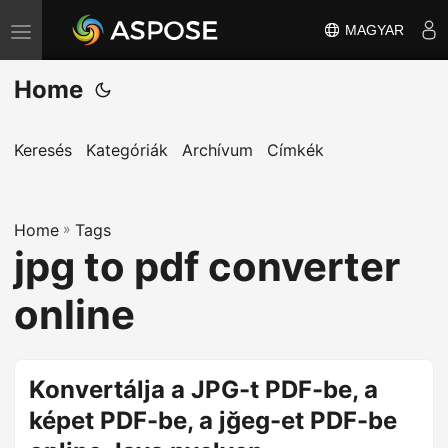
MAGYAR
T
o
Home
g
g
l
Keresés
Kategóriák
Archívum
Címkék
e
n
Home
a
»
Tags
jpg to pdf converter
v
i
online
g
a
t
Konvertálja a JPG-t PDF-be, a
i
képet PDF-be, a jğeg-et PDF-be
o