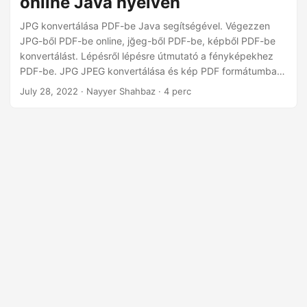
online Java nyelven
n
JPG konvertálása PDF-be Java segítségével. Végezzen
JPG-ből PDF-be online, jğeg-ből PDF-be, képből PDF-be
konvertálást. Lépésről lépésre útmutató a fényképekhez
PDF-be. JPG JPEG konvertálása és kép PDF formátumba.
Készítsen saját Image to PDF konvertert a REST API
July 28, 2022
· Nayyer Shahbaz · 4 perc
segítségével