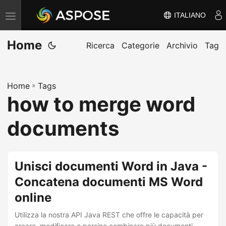
ITALIANO
V
ä
Home
x
Ricerca
Categorie
Archivio
Tag
l
a
Home
»
Tags
n
how to merge word
a
v
documents
i
g
e
Unisci documenti Word in Java -
r
Concatena documenti MS Word
i
online
n
g
Utilizza la nostra API Java REST che offre le capacità per
creare, modificare o persino combinare più documenti