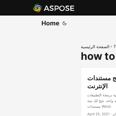
Home
T
»
الصفحة الرئيسية
how to
ت Word في Java - ربط مستندات MS Word عبر
الإنترنت
تي توفر لك الإمكانيات لإنشاء أو تحرير أو حتى دمج مستندات Word
 واجهات برمجة التطبيقات هذه على أي منصة ودمج
مستندات Word.
ان
April 25, 2021