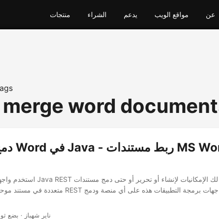
عن
مواقع الويب
يدعم
الشراء
منتجات
ags
 merge word document
دمج مستندا
استخدم واجهة برمجة التطبيقات Java REST ال
متعددة في مستند موحد واحد. تتيح لك بنية REST استخدام
· ناير شهباز · بضع ثو