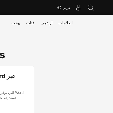
عربي
العلامات
أرشيف
فئات
يبحث
s