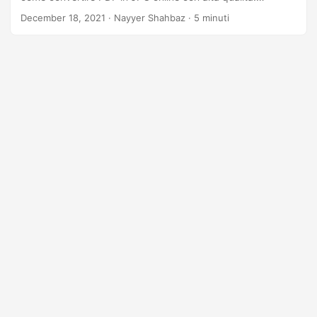
Sviluppa una comprensione completa con istruzioni
December 18, 2021
· Nayyer Shahbaz · 5 minuti
dettagliate ed esempi di codice per convertire PDF in JPG
online. Dì addio alla conversione manuale, inizia a
convertire facilmente i PDF in immagini!