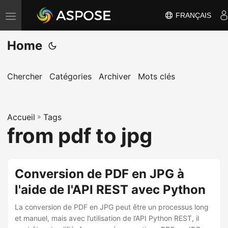
FRANÇAIS
B
a
Home
s
c
u
Chercher
Catégories
Archiver
Mots clés
l
e
Accueil
r
»
Tags
from pdf to jpg
l
a
n
Conversion de PDF en JPG à
a
l'aide de l'API REST avec Python
v
i
La conversion de PDF en JPG peut être un processus long
g
et manuel, mais avec l’utilisation de l’API Python REST, il