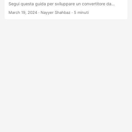
Segui questa guida per sviluppare un convertitore da
DICOM a JPEG utilizzando C# .NET.
March 19, 2024
· Nayyer Shahbaz · 5 minuti