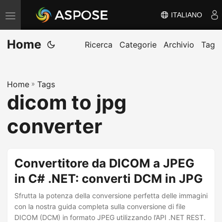
ITALIANO
V
ä
Home
x
Ricerca
Categorie
Archivio
Tag
l
a
Home
»
Tags
n
dicom to jpg
a
v
converter
i
g
e
Convertitore da DICOM a JPEG
r
in C# .NET: converti DCM in JPG
i
Sfrutta la potenza della conversione perfetta delle immagini
n
con la nostra guida completa sulla conversione di file
g
DICOM (DCM) in formato JPEG utilizzando l’API .NET REST.