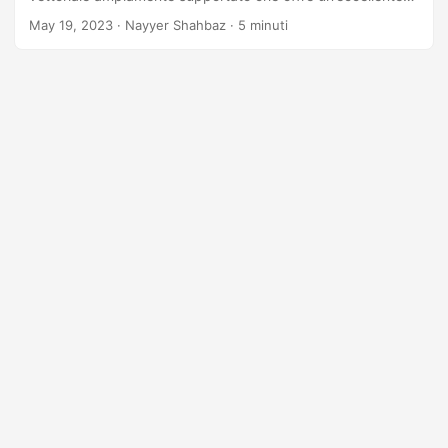
scalabilità e compatibilità su diverse piattaforme e
May 19, 2023
· Nayyer Shahbaz · 5 minuti
dispositivi. Convertendo le diapositive PowerPoint in SVG,
puoi conservare gli elementi visivi, come forme, colori e
testo, in un formato indipendente dalla risoluzione.