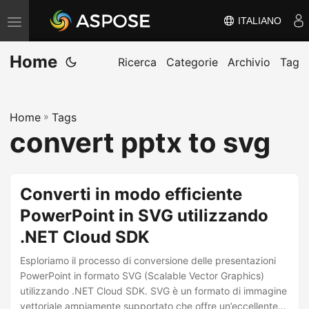
ITALIANO
V
ä
Home
x
Ricerca
Categorie
Archivio
Tag
l
a
Home
»
Tags
n
convert pptx to svg
a
v
i
Converti in modo efficiente
g
PowerPoint in SVG utilizzando
e
.NET Cloud SDK
r
i
Esploriamo il processo di conversione delle presentazioni
n
PowerPoint in formato SVG (Scalable Vector Graphics)
utilizzando .NET Cloud SDK. SVG è un formato di immagine
g
vettoriale ampiamente supportato che offre un’eccellente