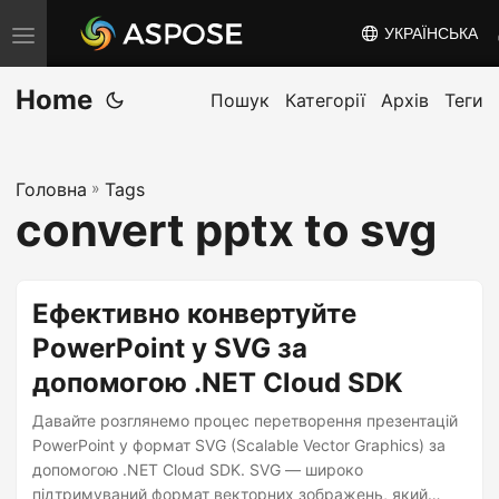
УКРАЇНСЬКА
T
o
Home
g
Пошук
Категорії
Архів
Теги
g
l
Головна
»
Tags
e
convert pptx to svg
n
a
v
Ефективно конвертуйте
i
PowerPoint у SVG за
g
допомогою .NET Cloud SDK
a
t
Давайте розглянемо процес перетворення презентацій
i
PowerPoint у формат SVG (Scalable Vector Graphics) за
допомогою .NET Cloud SDK. SVG — широко
o
підтримуваний формат векторних зображень, який