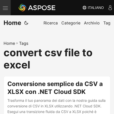
ITALIANO
V
ä
Home
x
Ricerca
Categorie
Archivio
Tag
l
a
Home
»
Tags
n
convert csv file to
a
v
excel
i
g
e
Conversione semplice da CSV a
r
XLSX con .NET Cloud SDK
i
Trasforma il tuo panorama dei dati con la nostra guida sulla
n
conversione di CSV in XLSX utilizzando .NET Cloud SDK.
g
Esegui una transizione fluida da CSV a XLSX poiché è