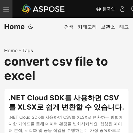
한국인
내
비
Home
게
검색
카테고리
보관소
태그
이
션
Home
»
Tags
전
convert csv file to
환
excel
.NET Cloud SDK를 사용하면 CSV
를 XLSX로 쉽게 변환할 수 있습니다.
.NET Cloud SDK를 사용하여 CSV를 XLSX로 변환하는 방법에
대한 가이드를 통해 데이터 환경을 변화시키세요. 향상된 데이
터 분석, 시각화 및 공동 작업을 수행하는 데 가장 중요하므로