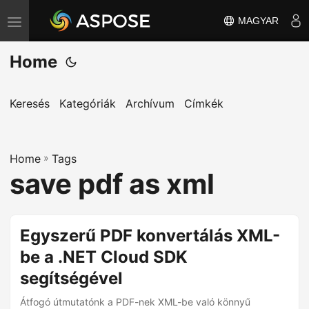
MAGYAR
T
o
Home
g
g
l
Keresés
Kategóriák
Archívum
Címkék
e
n
Home
a
»
Tags
save pdf as xml
v
i
g
Egyszerű PDF konvertálás XML-
a
be a .NET Cloud SDK
t
i
segítségével
o
Átfogó útmutatónk a PDF-nek XML-be való könnyű