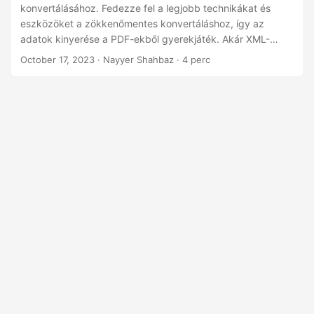
n
konvertálásához. Fedezze fel a legjobb technikákat és
eszközöket a zökkenőmentes konvertáláshoz, így az
adatok kinyerése a PDF-ekből gyerekjáték. Akár XML-
formátumban szeretné menteni a PDF-fájlokat, akár meg
October 17, 2023
· Nayyer Shahbaz · 4 perc
akarja érteni, hogyan konvertálhatja őket, mi mindent
megtalál. Fedezze fel a strukturált adatok erejét
lépésenkénti utasításainkkal és a .NET REST API-t
használó, ajánlott PDF–XML fájl konvertálókkal.