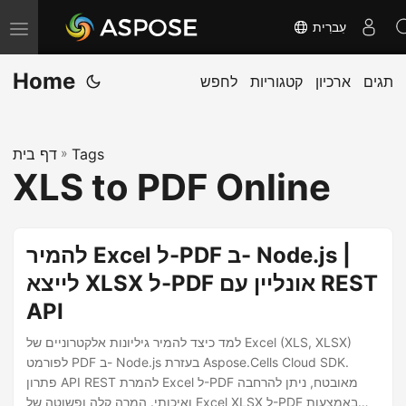
עִברִית
T
o
Home
תגים
ארכיון
קטגוריות
לחפש
g
g
l
Tags
»
דף בית
e
XLS to PDF Online
n
a
v
להמיר Excel ל-PDF ב- Node.js |
i
לייצא XLSX ל-PDF אונליין עם REST
g
API
a
t
למד כיצד להמיר גיליונות אלקטרוניים של Excel (XLS, XLSX)
i
לפורמט PDF ב- Node.js בעזרת Aspose.Cells Cloud SDK.
פתרון API REST להמרת Excel ל-PDF מאובטח, ניתן להרחבה
o
ואיכותי. המרה קלה ופשוטה של Excel XLSX ל-PDF באמצעות