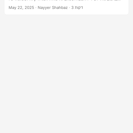
n
API REST.
· Nayyer Shahbaz · 3 דקות
May 22, 2025