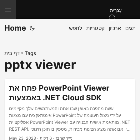
T
עִברִית
o
Home
תגים
ארכיון
קטגוריות
לחפש
g
g
l
Tags
»
דף בית
e
pptx viewer
n
a
v
פתח את PowerPoint Viewer
i
באמצעות .NET Cloud SDK
g
a
עשה מהפכה באופן שבו אתה והמשתמשים שלך מקיימים
אינטראקציה עם מצגות PowerPoint על ידי ניצול העוצמה של
t
אפליקציית PowerPoint Viewer מותאמת אישית הבנויה עם .NET
i
REST API. בין אם אתה מציג הצעות מכירות, מספקים תוכן חינוכי
o
או משתף עדכוני פרויקטים, אפליקציית צופה ייעודית של
· ניייר שהבז · 6 דקות
May 23, 2023