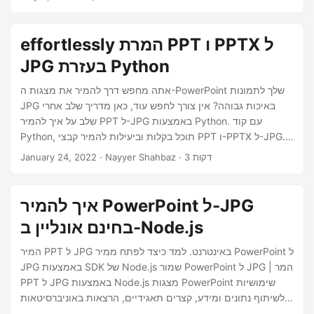
n
.NET SDK. אנו הולכים להסביר שבעזרת ה-API החזק הזה, אתה
יכול בקלות להמיר שקופיות PowerPoint לתמונות, כולל צורות,
ולהתאים אישית את פורמט תמונת הפלט להעדפותיך.
effortlessly המרת PPT ו PPTX ל
JPG בעזרת Python
אתה מחפש דרך להמיר את מצגות ה-PowerPoint שלך לתמונות
JPG באיכות גבוהה? אין צורך לחפש עוד, כאן מדריך שלב אחרי
שלב על איך להמיר PPT ל-JPG באמצעות Python. עם קוד
Python, תוכל בקלות וביעילות להמיר קבצי PPT ו-PPTX ל-JPG.
המדריך הזה ינחה אותך בתהליך ויספק לך את כל המידע שאתה
· Nayyer Shahbaz · 3 דקות
January 24, 2022
צריך כדי להמיר את המצגות שלך לתמונות.
איך להמיר PowerPoint ל-JPG
בחינם אונליין ב-Node.js
המיר PPT ל JPG באינטרנט. למד כיצד לפתח ממיר PowerPoint ל
JPG באמצעות SDK של Node.js שמור PowerPoint ל JPG | המר
PPT ל JPG באמצעות Node.js מצגות PowerPoint שימושיות
לשיתוף נתונים ומידע, קצרים תאגידיים, הרצאות באוניברסיטאות
וכו’. אבל כדי לצפות בקבצי המצגות, יש צורך ביישום ספציפי שעשוי