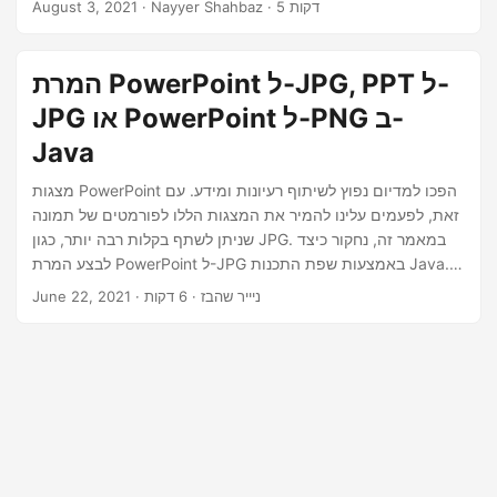
· Nayyer Shahbaz · 5 דקות
August 3, 2021
לכלול עלויות התקנה ורישוי. עם זאת, פורמטי התמונה הרסטריים
כגון JPEG, PNG, GIF, BMP וכו’ ניתן לצפות בכל פלטפורמה כולל
מחשבים שולחניים או מכשירים ניידים.
המרת PowerPoint ל-JPG, PPT ל-
JPG או PowerPoint ל-PNG ב-
Java
מצגות PowerPoint הפכו למדיום נפוץ לשיתוף רעיונות ומידע. עם
זאת, לפעמים עלינו להמיר את המצגות הללו לפורמטים של תמונה
שניתן לשתף בקלות רבה יותר, כגון JPG. במאמר זה, נחקור כיצד
לבצע המרת PowerPoint ל-JPG באמצעות שפת התכנות Java.
נדון בגישות השונות הזמינות לביצוע משימה זו ביעילות וביעילות
· ניייר שהבז · 6 דקות
June 22, 2021
כולל Java Cloud SDK.