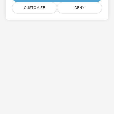
CUSTOMIZE
DENY
Home
Products
New Releases
Pricing
Docs