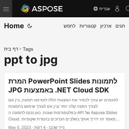
עִברִית
T
o
Home
תגים
ארכיון
קטגוריות
לחפש
g
g
l
Tags
»
דף בית
e
ppt to jpg
n
a
v
המרת PowerPoint Slides לתמונות
i
JPG באמצעות .NET Cloud SDK
g
a
לפעמים יש צורך להמיר את המצגות הללו לפורמט תמונה, בין אם
לצורך הפצה קלה יותר ובין אם לצורך שימוש בתמונות
t
בפלטפורמות שונות. כאן נכנס לתמונה ה-API של Aspose.Slides
i
Cloud. מאמר זה ידריך אותך בשלבים הכרוכים בהמרת שקופיות
o
PowerPoint לתמונה באמצעות Aspose.Slides Cloud API עם
· ניייר שהבז · 4 דקות
May 5, 2023