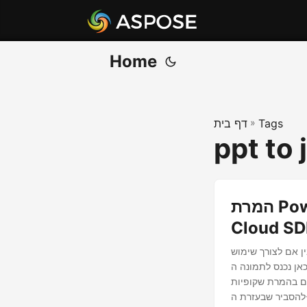
Home
Tags
»
דף בית
ppt to 
המרת PowerPoint Slides לתמונות JPG באמצעות .NET
Cloud S
ן אם לצורך שימוש
Aspose.Sli. מאמר זה ידריך אותך בשלבים
PowerPo לתמונה באמצעות Aspose.Slides Cloud API עם .NET SDK. אנו הולכים
להסביר שבעזרת ה-API החזק הזה, אתה יכול בקלות להמיר שקופיות PowerPoint לתמונות, כולל צורות, ולהתאים