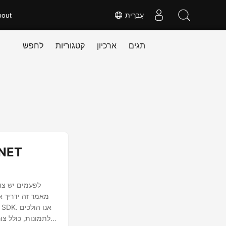
עִברִית
bout
תגים
ארכיון
קטגוריות
לחפש
לפעמים יש צור