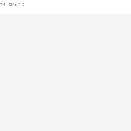
אישית את פורמט תמונת הפלט להעדפותיך.
· ניייר שהבז · 4 דקות