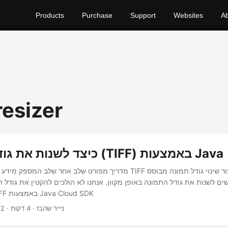
Products
Purchase
Support
Websites
A
resizer
כיצד לשנות את גודל התמונה (TIFF) באמצעות Java
מדריך מפורט שלב אחר שלב המספק מידע לשינוי גודל תמונות TIFF באינטרנט. צ
לשנות את גודל התמונה באופן מקוון. אנחנו לא הולכים להקטין את גודל 
את גודל תמונת TIFF באמצעות Java Cloud SDK
· ניייר שהבז · 4 דקות
22