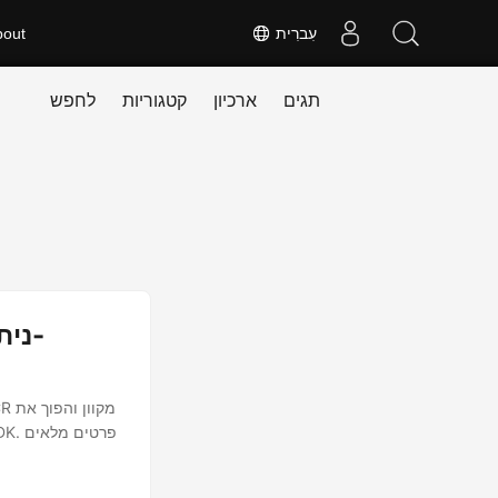
עִברִית
bout
תגים
ארכיון
קטגוריות
לחפש