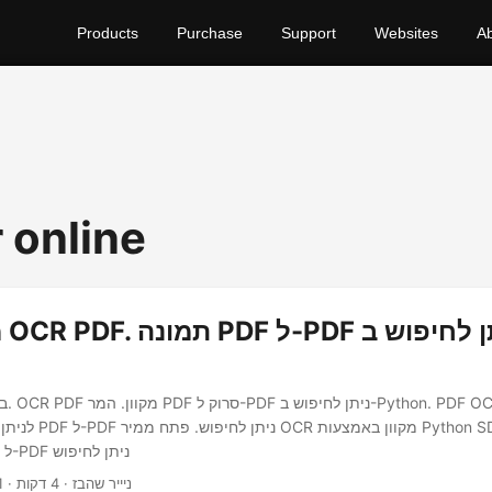
Products
Purchase
Support
Websites
A
 online
על איך להמיר PDF ל-PDF ניתן לחיפוש
· ניייר שהבז · 4 דקות
1