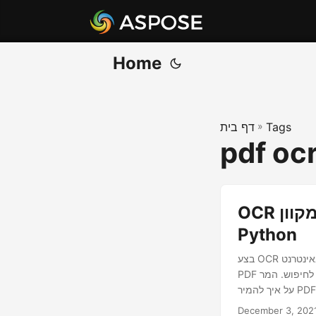
Home
Tags
»
דף בית
pdf ocr
OCR מקוון OCR PDF. תמונה PDF ל-PDF ניתן לחיפוש ב-
Python
בצע OCR באינטרנט. OCR PDF מקוון. המר PDF סרוק ל-PDF ניתן לחיפוש ב-Python. PDF OCR מקוון והפוך את
PDF לניתן לחיפוש. המר PDF ל-PDF ניתן לחיפוש. פתח ממיר OCR מקוון באמצעות Python SDK. פרטים מלאים
December 3, 202