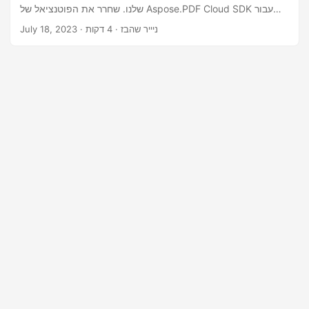
n
שלנו. שחרר את הפוטנציאל של Aspose.PDF Cloud SDK עבור
.NET והמר ללא מאמץ את קובצי ה-PDF שלך לפורמט PDF/A
· ניייר שהבז · 4 דקות
July 18, 2023
באינטרנט.