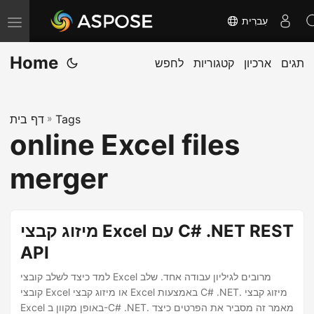
עִברִית
T
o
Home
תגים
ארכיון
קטגוריות
לחפש
g
g
l
Tags
»
דף בית
e
online Excel files
n
a
merger
v
i
g
מיזוג קבצי Excel עם C# .NET REST
a
API
t
למד כיצד לשלב קובצי Excel מרובים לגיליון עבודה אחד. שלב
i
קובצי Excel או מיזוג קבצי Excel באמצעות C# .NET. מיזוג קבצי
o
Excel באופן מקוון ב-C# .NET. מאמר זה מסביר את הפרטים כיצד