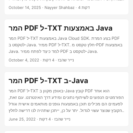
n
המ converter PDF ל-TXT, ולשלב יכולות OCR למסמכים סרוקים
· Nayyer Shahbaz · 4 דקות
October 14, 2025
— הכל דרך API REST אחד.
המר PDF ל-TXT באמצעות Java
המר PDF ל-TXT באמצעות Java Cloud SDK. בצע המרת PDF
לטקסט ב-Java. ממיר PDF ל-TXT. חלץ טקסט מ-PDF באמצעות
Java. למד כיצד לפתח ממיר PDF לטקסט ב-Java.
· ניייר שהבז · 4 דקות
October 4, 2022
המר PDF ל-TXT ב-Java
המר PDF ל-TXT באופן מקוון ב-Java קובץ PDF הוא אחד
הפורמטים הנפוצים לשיתוף נתונים ומידע דרך האינטרנט. עם זאת,
לפעמים הם מכילים תוכן באמצעות גופנים מותאמים אישית וגודל
הקובץ שנוצר עשוי לגדול. יתר על כן, ייתכן שתהיה לנו דרישה לחלץ
את התוכן הטקסטואלי לעיבוד נוסף, כך שבתרחיש זה, ההמרה של
· ניייר שהבז · 4 דקות
June 25, 2022
PDF לטקסט היא אחד הפתרונות המעשיים. במאמר זה, אנו
הולכים לדון בפרטים כיצד אנו יכולים להמיר PDF לפורמט TXT.