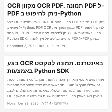
OCR מקוון OCR PDF. תמונה PDF ל-
PDF ניתן לחיפוש ב-Python
בצע OCR באינטרנט. OCR PDF מקוון. המר PDF סרוק ל-PDF ניתן
לחיפוש ב-Python. PDF OCR מקוון והפוך את PDF לניתן לחיפוש.
המר PDF ל-PDF ניתן לחיפוש. פתח ממיר OCR מקוון באמצעות
Python SDK. פרטים מלאים על איך להמיר PDF ל-PDF ניתן
לחיפוש
· ניייר שהבז · 4 דקות
December 3, 2021
בצע OCR באינטרנט. תמונה לטקסט
באמצעות Python SDK
זיהוי תווים אופטי הוא דרך חכמה לזהות תוכן על פני תמונות רסטר.
זה אפילו הופך שימושי יותר כאשר אתה צריך לשמר את הספרות
הארכיונית הישנה בפורמט דיגיטלי. במאמר זה, אנו הולכים לבצע
OCR באופן מקוון בפורמטים שונים של תמונה. ממשק API של הענן
מסוגל לזהות שפות אנגלית, צרפתית, גרמנית, איטלקית, פורטוגזית
· ניייר שהבז · 4 דקות
November 29, 2020
וספרדית.