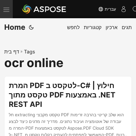
עִברִית
T
o
Home
תגים
ארכיון
קטגוריות
לחפש
g
g
l
Tags
»
דף בית
e
ocr online
n
a
v
המרת PDF לטקסט ב-C# | חילוץ
i
טקסט מתוך PDF באמצעות .NET
g
REST API
a
t
חל extracting טקסט מקבצי PDF הוא שלב קריטי בהרבה זרימות
i
עבודה של אוטומציה ועיבוד נתונים. מדריך זה מדגים כיצד לבצע
המרה מ-PDF לטקסט באמצעות Aspose.PDF Cloud SDK
o
ל-.NET, המאפשר למפתחים להעתיק בקלות טקסט מ-PDF, לבנות