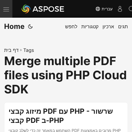
עִברִית
T
o
Home
תגים
ארכיון
קטגוריות
לחפש
g
g
l
Tags
»
דף בית
e
Merge multiple PDF
n
a
files using PHP Cloud
v
i
SDK
g
a
t
מיזוג קבצי PDF עם PHP - שרשור
i
קבצי PDF ב-PHP
o
השתמש במאמר זה כדי לשלב קובצי PDF מרובים באמצעות PHP